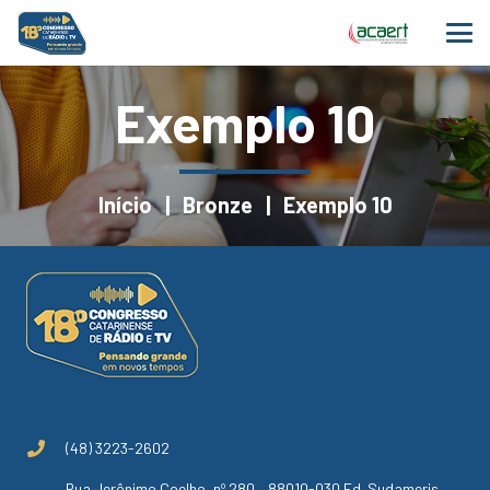
Exemplo 10
Início
|
Bronze
|
Exemplo 10
(48) 3223-2602
Rua Jerônimo Coelho, nº 280 – 88010-030 Ed. Sudameris,