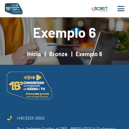
Exemplo 6
Início
|
Bronze
|
Exemplo 6
(48) 3223-2602
Rua Jerônimo Coelho, nº 280 – 88010-030 Ed. Sudameris,